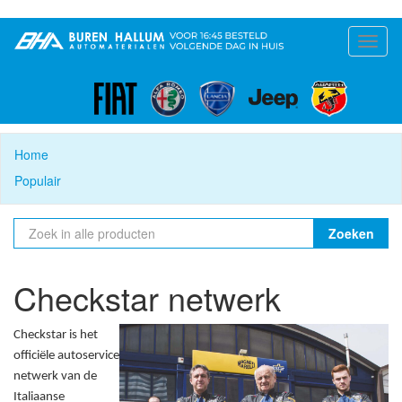
Toggl
naviga
Home
Populair
Zoeken
Checkstar netwerk
Checkstar is het
officiële autoservice
netwerk van de
Italiaanse