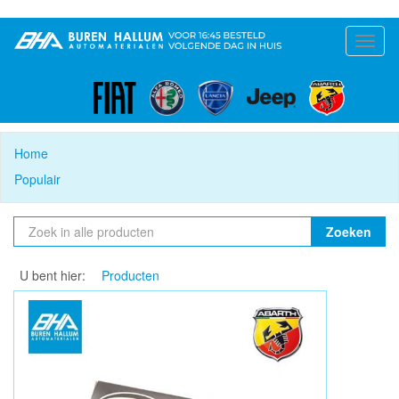
Toggl
naviga
Home
Populair
Zoeken
U bent hier:
Producten