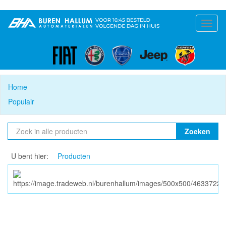
Toggl
naviga
Home
Populair
Zoeken
U bent hier:
Producten